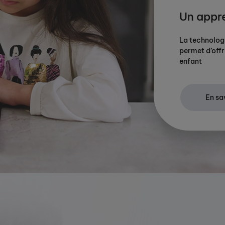
Un appr
La technolog
permet d’offr
enfant
En sa