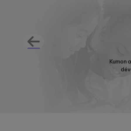
Kumon a 
déve