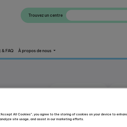
Trouvez un centre
t & FAQ
À propos de nous
nt
nts,
 “Accept All Cookies”, you agree to the storing of cookies on your device to enhan
analyze site usage, and assist in our marketing efforts.
Programme de