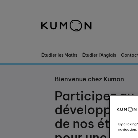
Bienvenue chez Kumon
La Méthode Kumon
L'histoire de Kumon
Étudier les Maths
Étudier l'Anglais
Contac
Bienvenue chez Kumon
Participez au
développeme
de nos étudia
By clicking
navigation, 
pour une