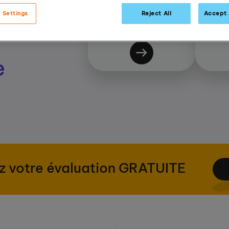
Maths
 Settings
Reject All
Accept 
e
z votre évaluation GRATUITE