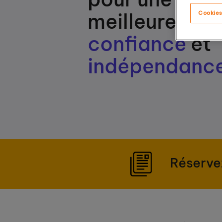
meilleure
Cookies
confiance
et
indépendanc
Réserve