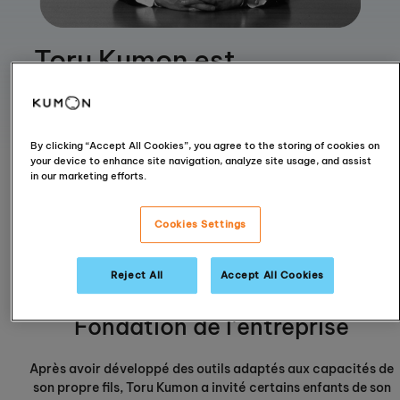
Toru Kumon est
convaincu que les
enseignants ont la
responsabilité de
By clicking “Accept All Cookies”, you agree to the storing of cookies on
your device to enhance site navigation, analyze site usage, and assist
favoriser un
in our marketing efforts.
apprentissage
Cookies Settings
autonome chez les
enfants.
Reject All
Accept All Cookies
Fondation de l'entreprise
Après avoir développé des outils adaptés aux capacités de
son propre fils, Toru Kumon a invité certains enfants de son