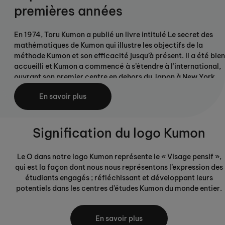
premières années
En 1974, Toru Kumon a publié un livre intitulé Le secret des
mathématiques de Kumon qui illustre les objectifs de la
méthode Kumon et son efficacité jusqu’à présent. Il a été bien
accueilli et Kumon a commencé à s’étendre à l’international,
ouvrant son premier centre en dehors du Japon à New York,
aux États-Unis.
En savoir plus
Tout au long des années 1980, KUMON a élargi sa portée
géographique en ouvrant avec succès son premier centre
européen en Allemagne.
Signification du logo Kumon
Le O dans notre logo Kumon représente le « Visage pensif »,
qui est la façon dont nous nous représentons l’expression des
étudiants engagés ; réfléchissant et développant leurs
potentiels dans les centres d’études Kumon du monde entier.
Le bleu Kumon utilisé dans notre logo représente
l’intelligence, l’honnêteté et le ciel qui s’étend à travers le
En savoir plus